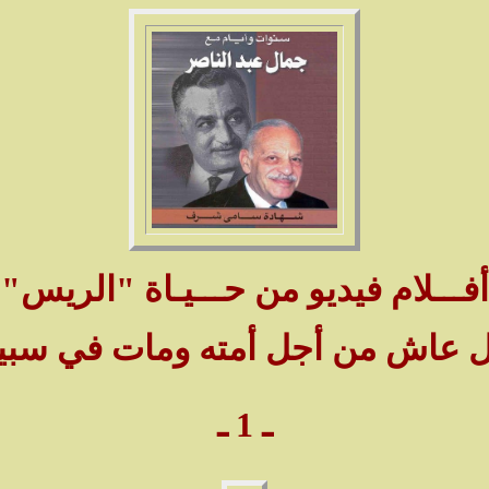
أفـــلام فيديو من حـــيـاة "الريس"
 عاش من أجل أمته ومات في سبيل
ـ 1 ـ