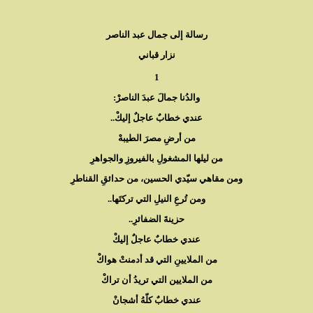
رسالة إلى جمال عبد الناصر
نزار قباني
1
والدُنا جمالَ عبدَ الناصرْ:
عندي خطابٌ عاجلٌ إليكْ..
من أرضِ مصرَ الطيبهْ
من ليلها المشغولِ بالفيروزِ والجواهرِ
ومن مقاهي سيّدي الحسين، من حدائقِ القناطرِ
ومن تُرعِ النيلِ التي تركتَها..
حزينةَ الضفائرِ..
عندي خطابٌ عاجلٌ إليكْ
من الملايينِ التي قد أدمنتْ هواكْ
من الملايين التي تريدُ أن تراكْ
عندي خطابٌ كلّهُ أشجانْ