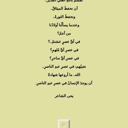
نقسمُ باللهِ العليِّ القديرْ..
أن نحفظَ الميثاقْ..
ونحفظَ الثورهْ..
وعندما يسألُنا أولادُنا
من أنتمُ؟
في أيِّ عصرٍ عشتمُ..؟
في عصرِ أيِّ مُلهمِ؟
في عصرِ أيِّ ساحرِ؟
نجيبُهم: في عصرِ عبدِ الناصرِ..
الله.. ما أروعها شهادةً
أن يوجدَ الإنسانُ في عصرِ عبدِ الناصرِ.
يحى الشاعر