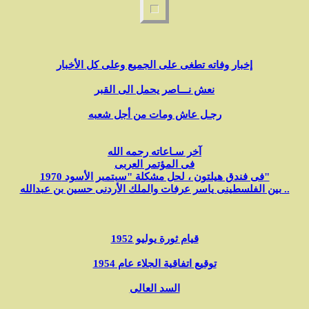
إخبار وفاته تطغى على الجميع وعلى كل الأخبار
نعش نـــاصر يحمل الى القبر
رجـل عاش ومات من أجل شعبه
آخر سـاعاته رحمه الله
فى المؤتمر العربى
فى فندق هيلتون ، لحل مشكلة "سبتمبر الأسود 1970"
بين الفلسطينى ياسر عرفات والملك الأردنى حسين بن عبدالله ..
قيام ثورة يوليو 1952
توقيع اتفاقية الجلاء عام 1954
السد العالى