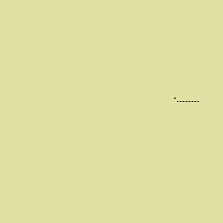
..............."