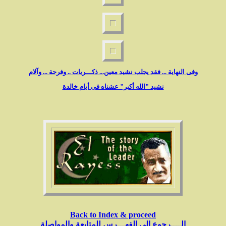
وفى النهاية ... فقد يجلب نشيد معين... ذكـــريات .. وفرحة ... وآلام
نشيد "الله أكبر" عشناه فى أيام خالدة
Back to Index & proceed
الــــرجوع الى الفهـــرس للمتابعة والمواصلة