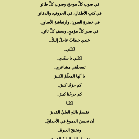
في صوتِ كلِّ موجةٍ، وصوتِ كلِّ طائرِ
في كتبِ الأطفالِ، في الحروفِ، والدفاترِ
في خضرةِ العيونِ، وارتعاشةِ الأساورِ..
في صدرِ كلِّ مؤمنٍ، وسيفِ كلِّ ثائرِ..
عندي خطابٌ عاجلٌ إليكْ..
لكنّني..
لكنّني يا سيّدي..
تسحقُني مشاعري..
يا أيُها المعلّمُ الكبيرْ
كم حزنُنا كبيرْ..
كم جرحُنا كبيرْ..
لكنّنا
نقسمُ باللهِ العليِّ القديرْ
أن نحبسَ الدموعَ في الأحداقْ..
ونخنقَ العبرهْ..