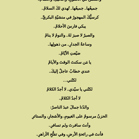
جميعُها.. جميعُها.. تُهدي لكَ السلامْ..
كرسيُّكَ المهجورُ في منشيّةِ البكريِّ..
يبكي فارسَ الأحلامْ..
والصبرُ لا صبرَ لهُ.. والنومُ لا ينامْ
وساعةُ الجدارِ.. من ذهولِها..
ضيّعتِ الأيّامْ..
يا مَن سكنتَ الوقتَ والأيامْ
عندي خطابٌ عاجلٌ إليكَ..
لكنّني…
لكنّني يا سيّدي.. لا أجدُ الكلامْ
لا أجدُ الكلامْ..
والدُنا جمالَ عبدَ الناصرْ:
الحزنُ مرسومٌ على الغيومِ، والأشجارِ، والستائرِ
وأنتَ سافرتَ ولم تسافرِ..
فأنتَ في رائحةِ الأرضِ، وفي تفتُّحِ الأزاهرِ..