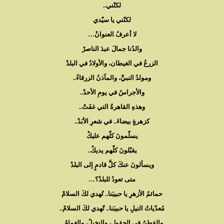
لكنّني..
لكنّني يا سيّدي
لا أعرفُ العنوانْ…
والدُنا جمالَ عبدَ الناصرْ
الزرعُ في الغيطان، والأولادُ في البلدْ
ومولدُ النبيِّ، والمآذنُ الزرقاءُ..
والأجراسُ في يومِ الأحدْ..
وهذهِ القاهرةُ التي غفَتْ..
كزهرةٍ بيضاءَ.. في شعرِ الأبَدْ..
يسلّمونَ كلّهم عليكْ
يقبّلونَ كلّهم يديكْ..
ويسألونَ عنكَ كلَّ قادمٍ إلى البلدْ
متى تعودُ للبلدْ؟…
حمائمُ الأزهرِ يا حبيبَنا.. تُهدي لكَ السلامْ
مُعدّياتُ النيلِ يا حبيبَنا.. تّهدي لكَ السلامْ..
والقطنُ في الحقولِ، والنخيلُ، والغمامُ..